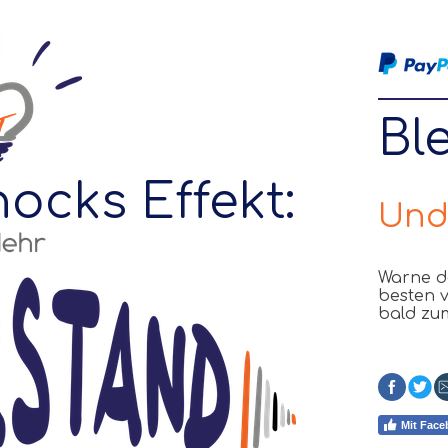
Ble
ocks Effekt:
Und
Warne d
besten v
bald zum
Mit Face