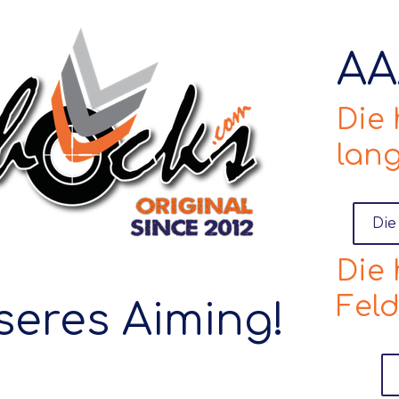
AA
Die
lang
Die
Die
Feld
sseres Aiming!