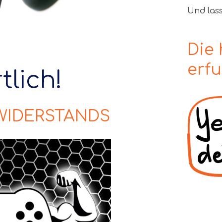
Und las
Die 
erf
tlich!
 WIDERSTANDS