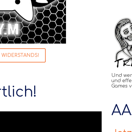
es WIDERSTANDS!
Und wer
und effe
Games v
tlich!
AA