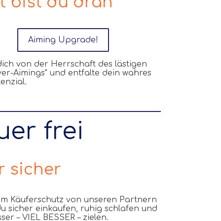
t bist du dran
Aiming Upgrade!
dich von der Herrschaft des lästigen
er-Aimings" und entfalte dein wahres
enzial.
uer frei
r sicher
m Käuferschutz von unseren Partnern
u sicher einkaufen, ruhig schlafen und
sser
–
VIEL BESSER
–
zielen.