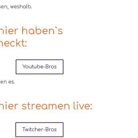
en, weshalb.
hier haben`s
heckt:
Youtube-Bros
en es.
hier streamen live:
Twitcher-Bros