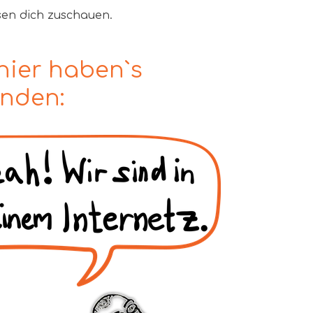
sen dich zuschauen.
hier haben`s
unden: