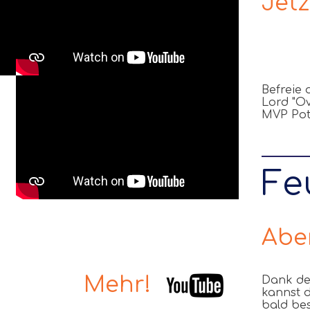
Jetz
Befreie 
Lord "Ov
MVP Pot
Fe
Abe
Mehr!
Dank de
kannst d
bald be