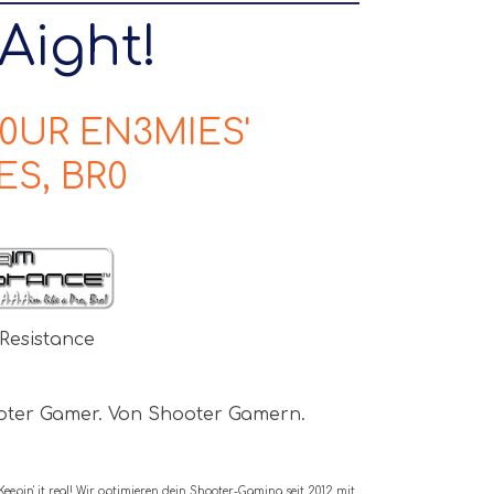
Aight!
Y0UR EN3MIES'
ES, BR0
Resistance
oter Gamer. Von Shooter Gamern.
Keepin' it real! Wir optimieren dein Shooter-Gaming seit 2012 mit