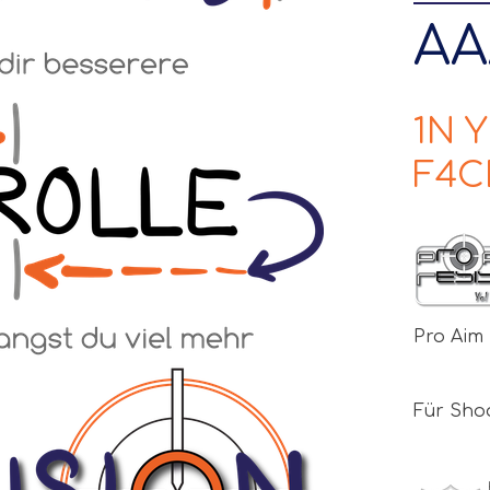
AA
1N 
F4C
Pro Aim 
Für Sho