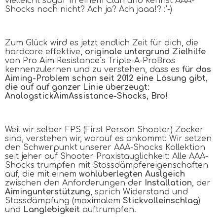
vielleicht sogar in einem Clan und kennst
AAA
-
Shocks noch nicht? Ach ja? Ach jaaa!? :'-)
Zum Glück wird es jetzt endlich Zeit für dich, die
hardcore effektive,
originale untergrund Zielhilfe
von Pro Aim Resistance`s Triple-A-ProBros
kennenzulernen und zu verstehen, dass es
für das
Aiming-Problem schon seit 2012 eine Lösung gibt,
die auf auf ganzer Linie überzeugt:
A
nalogstick
A
im
A
ssistance-Shocks, Bro!
Weil wir selber FPS (First Person Shooter) Zocker
sind, verstehen wir, worauf es ankommt: Wir setzen
den Schwerpunkt unserer
AAA
-Shocks Kollektion
seit jeher auf Shooter Praxistauglichkeit: Alle
AAA
-
Shocks trumpfen mit Stossdämpfereigenschaften
auf, die mit einem
wohlüberlegten Auslgeich
zwischen den Anforderungen der
Installation
, der
Aimingunterstützung
, sprich Widerstand und
Stossdämpfung (maximalem
Stickvolleinschlag
)
und
Langlebigkeit
auftrumpfen.