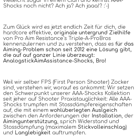
vielleicht sogar in einem Clan und kennst
AAA
-
Shocks noch nicht? Ach ja? Ach jaaa!? :'-)
Zum Glück wird es jetzt endlich Zeit für dich, die
hardcore effektive,
originale untergrund Zielhilfe
von Pro Aim Resistance`s Triple-A-ProBros
kennenzulernen und zu verstehen, dass es
für das
Aiming-Problem schon seit 2012 eine Lösung gibt,
die auf auf ganzer Linie überzeugt:
A
nalogstick
A
im
A
ssistance-Shocks, Bro!
Weil wir selber FPS (First Person Shooter) Zocker
sind, verstehen wir, worauf es ankommt: Wir setzen
den Schwerpunkt unserer
AAA
-Shocks Kollektion
seit jeher auf Shooter Praxistauglichkeit: Alle
AAA
-
Shocks trumpfen mit Stossdämpfereigenschaften
auf, die mit einem
wohlüberlegten Auslgeich
zwischen den Anforderungen der
Installation
, der
Aimingunterstützung
, sprich Widerstand und
Stossdämpfung (maximalem
Stickvolleinschlag
)
und
Langlebigkeit
auftrumpfen.