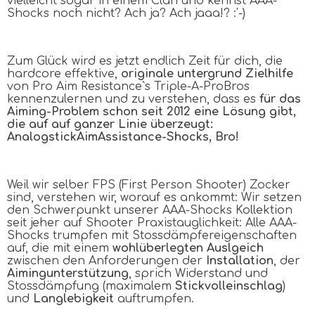
vielleicht sogar in einem Clan und kennst
AAA
-
Shocks noch nicht? Ach ja? Ach jaaa!? :'-)
Zum Glück wird es jetzt endlich Zeit für dich, die
hardcore effektive,
originale untergrund Zielhilfe
von Pro Aim Resistance`s Triple-A-ProBros
kennenzulernen und zu verstehen, dass es
für das
Aiming-Problem schon seit 2012 eine Lösung gibt,
die auf auf ganzer Linie überzeugt:
A
nalogstick
A
im
A
ssistance-Shocks, Bro!
Weil wir selber FPS (First Person Shooter) Zocker
sind, verstehen wir, worauf es ankommt: Wir setzen
den Schwerpunkt unserer
AAA
-Shocks Kollektion
seit jeher auf Shooter Praxistauglichkeit: Alle
AAA
-
Shocks trumpfen mit Stossdämpfereigenschaften
auf, die mit einem
wohlüberlegten Auslgeich
zwischen den Anforderungen der
Installation
, der
Aimingunterstützung
, sprich Widerstand und
Stossdämpfung (maximalem
Stickvolleinschlag
)
und
Langlebigkeit
auftrumpfen.